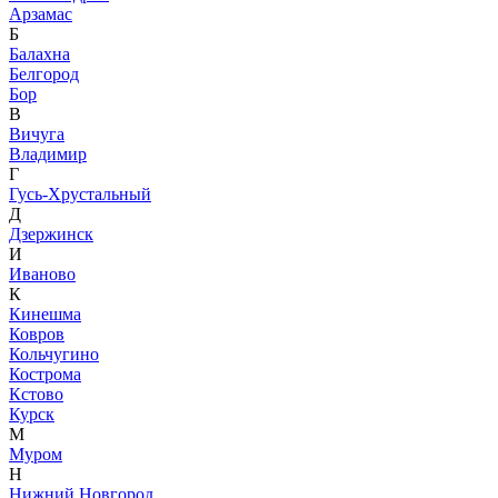
Арзамас
Б
Балахна
Белгород
Бор
В
Вичуга
Владимир
Г
Гусь-Хрустальный
Д
Дзержинск
И
Иваново
К
Кинешма
Ковров
Кольчугино
Кострома
Кстово
Курск
М
Муром
Н
Нижний Новгород