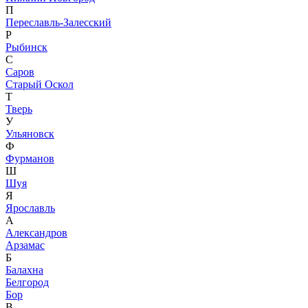
П
Переславль-Залесский
Р
Рыбинск
С
Саров
Старый Оскол
Т
Тверь
У
Ульяновск
Ф
Фурманов
Ш
Шуя
Я
Ярославль
А
Александров
Арзамас
Б
Балахна
Белгород
Бор
В