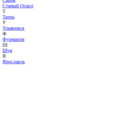
Саров
Старый Оскол
Т
Тверь
У
Ульяновск
Ф
Фурманов
Ш
Шуя
Я
Ярославль