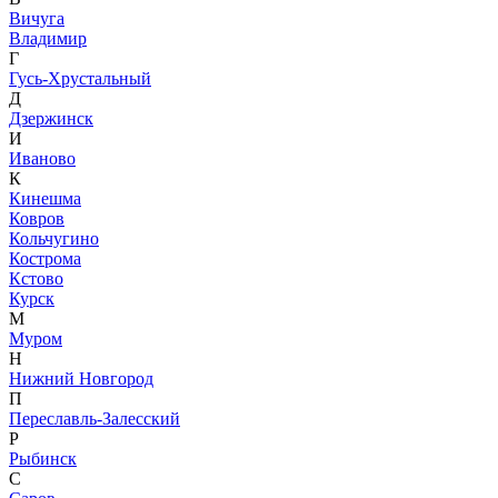
Вичуга
Владимир
Г
Гусь-Хрустальный
Д
Дзержинск
И
Иваново
К
Кинешма
Ковров
Кольчугино
Кострома
Кстово
Курск
М
Муром
Н
Нижний Новгород
П
Переславль-Залесский
Р
Рыбинск
С