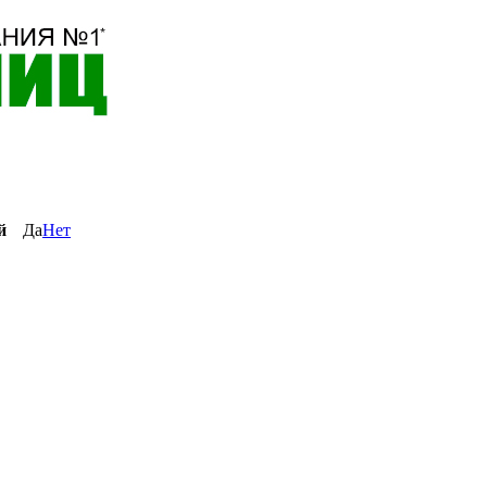
й
Да
Нет