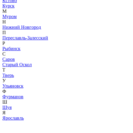
Кстово
Курск
М
Муром
Н
Нижний Новгород
П
Переславль-Залесский
Р
Рыбинск
С
Саров
Старый Оскол
Т
Тверь
У
Ульяновск
Ф
Фурманов
Ш
Шуя
Я
Ярославль