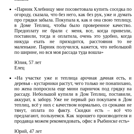
«Парник Хлебницу мне посоветовала купить соседка по
огороду, сказала, что без него, как без рук, уже и думать
про грядки забыла. Покупала я, как и она свою теплицу,
в Доме Теплиц, чтобы было проверенное качество.
Предоплату не брали с меня, все, когда привезли,
поставили, тогда и оплатила, очень это удобно, когда
никуда ехать не приходится, расстояния то не
маленькие. Парник получился, кажется, что небольшой
по ширине, но вся моя рассада туда вошла»
Юлия, 57 лет
Елец
«На участке уже и теплица арочная дачная есть, и
деревья - кустарники растут, чего только не понапихано,
но жена попросила еще мини парничок под грядку на
рассаду. Небольшой купили в Дом Теплиц, поставили,
аккурат, к забору. Уже не первый раз покупаем в Дом
теплиц, всё у них с качеством нормально, со сроками не
тянут, оплата по факту. Скидки есть – всё что
предлагают, пользуемся. Как хорошего производителя и
продавца можем рекомендовать, офис в Рыбинске есть»
Юрий, 47 лет