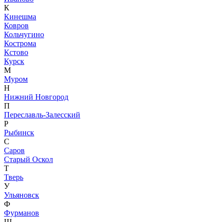
К
Кинешма
Ковров
Кольчугино
Кострома
Кстово
Курск
М
Муром
Н
Нижний Новгород
П
Переславль-Залесский
Р
Рыбинск
С
Саров
Старый Оскол
Т
Тверь
У
Ульяновск
Ф
Фурманов
Ш