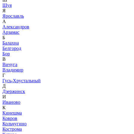
Шуя
Я
Ярославль
А
Александров
Арзамас
Б
Балахна
Белгород
Бор
В
Вичуга
Владимир
Г
Гусь-Хрустальный
Д
Дзержинск
И
Иваново
К
Кинешма
Ковров
Кольчугино
Кострома