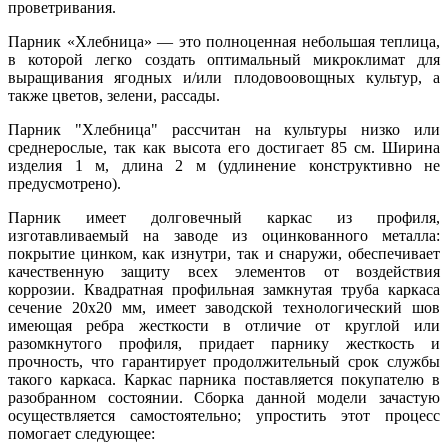
проветривания.
Парник «Хлебница» — это полноценная небольшая теплица,
в которой легко создать оптимальный микроклимат для
выращивания ягодных и/или плодовоовощных культур, а
также цветов, зелени, рассады.
Парник "Хлебница" рассчитан на культуры низко или
среднерослые, так как высота его достигает 85 см. Ширина
изделия 1 м, длина 2 м (удлинение конструктивно не
предусмотрено).
Парник имеет долговечный каркас из профиля,
изготавливаемый на заводе из оцинкованного металла:
покрытие цинком, как изнутри, так и снаружи, обеспечивает
качественную защиту всех элементов от воздействия
коррозии. Квадратная профильная замкнутая труба каркаса
сечение 20х20 мм, имеет заводской технологический шов
имеющая ребра жесткости в отличие от круглой или
разомкнутого профиля, придает парнику жесткость и
прочность, что гарантирует продолжительный срок службы
такого каркаса. Каркас парника поставляется покупателю в
разобранном состоянии. Сборка данной модели зачастую
осуществляется самостоятельно; упростить этот процесс
помогает следующее: